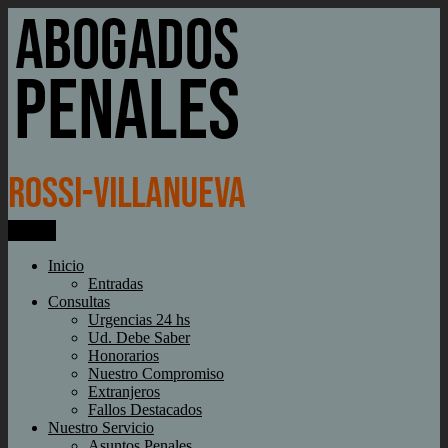
Ir
al
contenido
Menú
Rossi-Villanueva
Abogados penales
Inicio
Entradas
Consultas
Urgencias 24 hs
Ud. Debe Saber
Honorarios
Nuestro Compromiso
Extranjeros
Fallos Destacados
Nuestro Servicio
Asuntos Penales