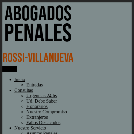
Ir
al
contenido
Menú
Rossi-Villanueva
Abogados penales
Inicio
Entradas
Consultas
Urgencias 24 hs
Ud. Debe Saber
Honorarios
Nuestro Compromiso
Extranjeros
Fallos Destacados
Nuestro Servicio
Asuntos Penales