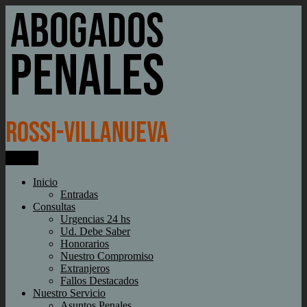
Ir
al
contenido
Menú
Rossi-Villanueva
Abogados penales
Inicio
Entradas
Consultas
Urgencias 24 hs
Ud. Debe Saber
Honorarios
Nuestro Compromiso
Extranjeros
Fallos Destacados
Nuestro Servicio
Asuntos Penales