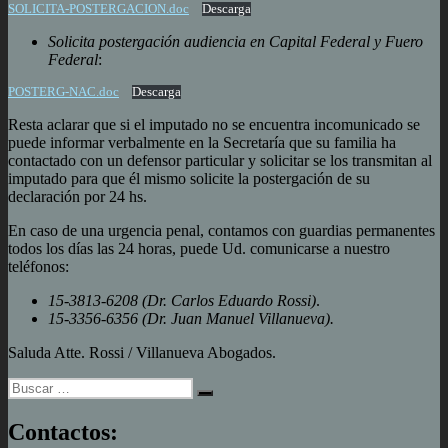
SOLICITA-POSTERGACION.doc
Descarga
Solicita postergación audiencia en Capital Federal y Fuero
Federal
:
POSTERG-NAC.doc
Descarga
Resta aclarar que si el imputado no se encuentra incomunicado se
puede informar verbalmente en la Secretaría que su familia ha
contactado con un defensor particular y solicitar se los transmitan al
imputado para que él mismo solicite la postergación de su
declaración por 24 hs.
En caso de una urgencia penal, contamos con guardias permanentes
todos los días las 24 horas, puede Ud. comunicarse a nuestro
teléfonos:
15-3813-6208 (Dr. Carlos Eduardo Rossi)
.
15-3356-6356 (Dr. Juan Manuel Villanueva).
Saluda Atte. Rossi / Villanueva Abogados.
Buscar
Buscar
por:
Contactos: